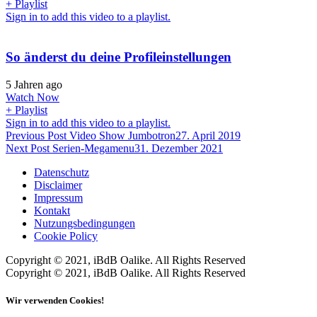
+ Playlist
Sign in to add this video to a playlist.
So änderst du deine Profileinstellungen
5 Jahren ago
Watch Now
+ Playlist
Sign in to add this video to a playlist.
Beitragsnavigation
Previous Post
Video Show Jumbotron
27. April 2019
Next Post
Serien-Megamenu
31. Dezember 2021
Datenschutz
Disclaimer
Impressum
Kontakt
Nutzungsbedingungen
Cookie Policy
Copyright © 2021, iBdB Oalike. All Rights Reserved
Copyright © 2021, iBdB Oalike. All Rights Reserved
Wir verwenden Cookies!