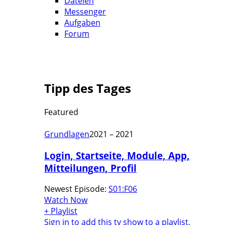
Dateien
Messenger
Aufgaben
Forum
Tipp des Tages
Featured
Grundlagen
2021 – 2021
Login, Startseite, Module, App,
Mitteilungen, Profil
Newest Episode:
S01:F06
Watch Now
+ Playlist
Sign in to add this tv show to a playlist.