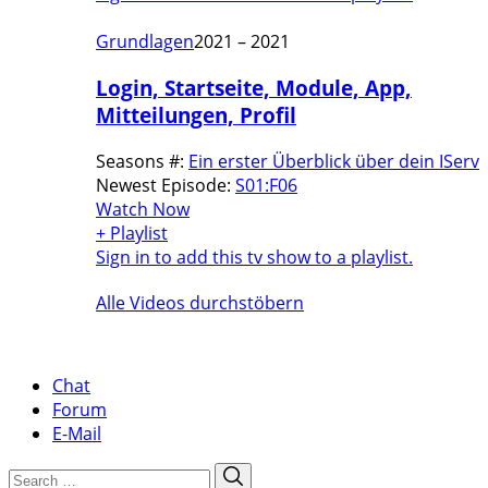
Grundlagen
2021 – 2021
Login, Startseite, Module, App,
Mitteilungen, Profil
Seasons #:
Ein erster Überblick über dein IServ
Newest Episode:
S01:F06
Watch Now
+ Playlist
Sign in to add this tv show to a playlist.
Alle Videos durchstöbern
Chat
Forum
E-Mail
Search
Search