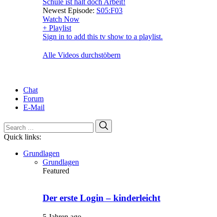
Schule ist halt doch Arbeit!
Newest Episode:
S05:F03
Watch Now
+ Playlist
Sign in to add this tv show to a playlist.
Alle Videos durchstöbern
Chat
Forum
E-Mail
Search
Search
for:
Quick links:
Grundlagen
Grundlagen
Featured
Der erste Login – kinderleicht
5 Jahren ago