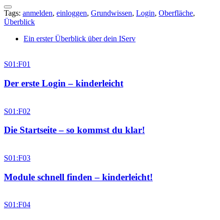
Tags:
anmelden
,
einloggen
,
Grundwissen
,
Login
,
Oberfläche
,
Überblick
Ein erster Überblick über dein IServ
S01:F01
Der erste Login – kinderleicht
S01:F02
Die Startseite – so kommst du klar!
S01:F03
Module schnell finden – kinderleicht!
S01:F04