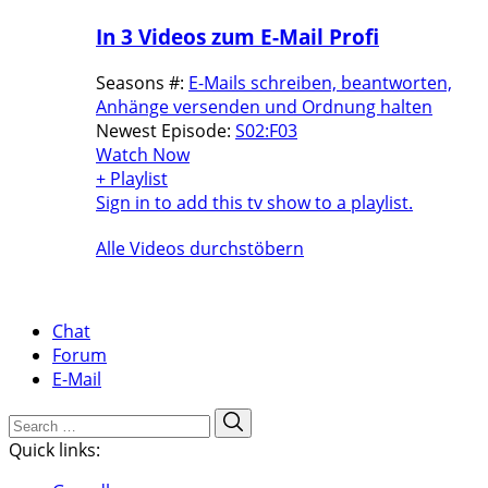
In 3 Videos zum E-Mail Profi
Seasons #:
E-Mails schreiben, beantworten,
Anhänge versenden und Ordnung halten
Newest Episode:
S02:F03
Watch Now
+ Playlist
Sign in to add this tv show to a playlist.
Alle Videos durchstöbern
Chat
Forum
E-Mail
Search
Search
for:
Quick links: