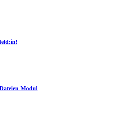
eld:in!
 Dateien-Modul