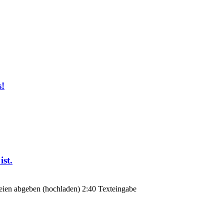
s!
ist.
teien abgeben (hochladen) 2:40 Texteingabe