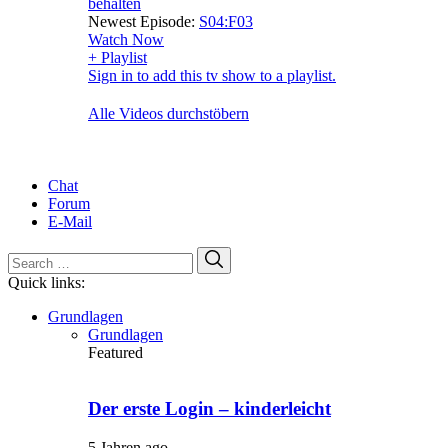
behalten
Newest Episode:
S04:F03
Watch Now
+ Playlist
Sign in to add this tv show to a playlist.
Alle Videos durchstöbern
Chat
Forum
E-Mail
Search
Search
for:
Quick links:
Grundlagen
Grundlagen
Featured
Der erste Login – kinderleicht
5 Jahren ago