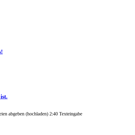
s!
ist.
teien abgeben (hochladen) 2:40 Texteingabe