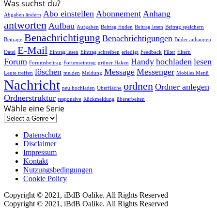
Was suchst du?
Abo einstellen
Abonnement
Anhang
Abgaben ändern
antworten
Aufbau
Aufgaben
Beitrag finden
Beitrag lesen
Beitrag speichern
Benachrichtigung
Benachrichtigungen
Beiträge
Bilder anhängen
E-Mail
Datei
Eintrag lesen
Eintrag schreiben
erledigt
Feedback
Filter
filtern
Forum
Handy
hochladen
lesen
Forumsbeitrag
Forumseintrag
grüner Haken
löschen
Message
Messenger
Leute treffen
melden
Meldung
Mobiles Menü
Nachricht
ordnen
Ordner anlegen
neu hochladen
Oberfläche
Ordnerstruktur
responsive
Rückmeldung
überarbeiten
Wähle eine Serie
Datenschutz
Disclaimer
Impressum
Kontakt
Nutzungsbedingungen
Cookie Policy
Copyright © 2021, iBdB Oalike. All Rights Reserved
Copyright © 2021, iBdB Oalike. All Rights Reserved