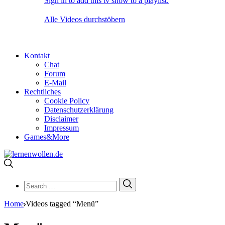
Sign in to add this tv show to a playlist.
Alle Videos durchstöbern
Kontakt
Chat
Forum
E-Mail
Rechtliches
Cookie Policy
Datenschutzerklärung
Disclaimer
Impressum
Games&More
Search
Search
for:
Home
Videos tagged “Menü”