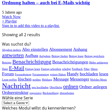
Ordnung halten – auch bei E-Mails wichtig
5 Jahren ago
Watch Now
+ Playlist
Sign in to add this video to a playlist.
Showing all 2 results
Was suchst du?
Abo einstellen
Abonnement
Anhang
Abgaben ändern
antworten
Aufbau
Aufgaben
Beitrag finden
Beitrag lesen
Beitrag speichern
Benachrichtigung
Benachrichtigungen
Beiträge
Bilder anhängen
E-Mail
Datei
Eintrag lesen
Eintrag schreiben
erledigt
Feedback
Filter
filtern
Forum
Handy
hochladen
lesen
Forumsbeitrag
Forumseintrag
grüner Haken
löschen
Message
Messenger
Leute treffen
melden
Meldung
Mobiles Menü
Nachricht
ordnen
Ordner anlegen
neu hochladen
Oberfläche
Ordnerstruktur
responsive
Rückmeldung
überarbeiten
Wähle eine Serie
Welches Modul willst du kennenlernen?