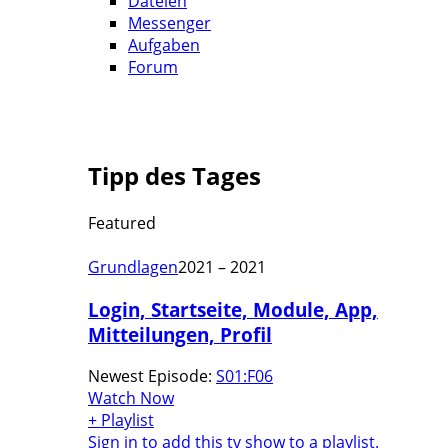
Dateien
Messenger
Aufgaben
Forum
Tipp des Tages
Featured
Grundlagen
2021 – 2021
Login, Startseite, Module, App,
Mitteilungen, Profil
Newest Episode:
S01:F06
Watch Now
+ Playlist
Sign in to add this tv show to a playlist.