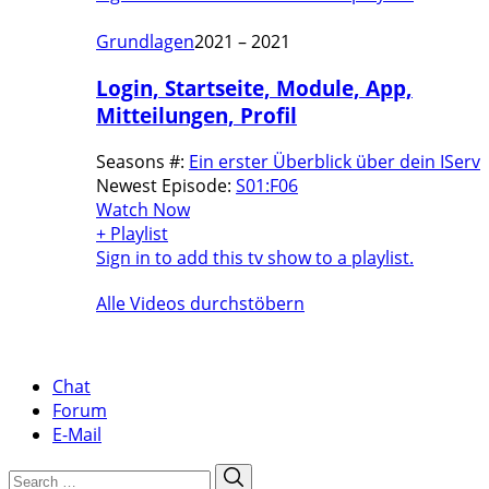
Grundlagen
2021 – 2021
Login, Startseite, Module, App,
Mitteilungen, Profil
Seasons #:
Ein erster Überblick über dein IServ
Newest Episode:
S01:F06
Watch Now
+ Playlist
Sign in to add this tv show to a playlist.
Alle Videos durchstöbern
Chat
Forum
E-Mail
Search
Search