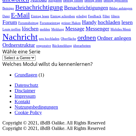
Aufgaben
Beitrag finden
Beitrag lesen
Beitrag speichern
Benachrichtigung
Benachrichtigungen
Beiträge
Bilder anhängen
E-Mail
Datei
Eintrag lesen
Eintrag schreiben
erledigt
Feedback
Filter
filtern
Forum
Handy
hochladen
lesen
Forumsbeitrag
Forumseintrag
grüner Haken
löschen
Message
Messenger
Leute treffen
melden
Meldung
Mobiles Menü
Nachricht
ordnen
Ordner anlegen
neu hochladen
Oberfläche
Ordnerstruktur
responsive
Rückmeldung
überarbeiten
Wähle eine Serie
Welches Modul willst du kennenlernen?
Grundlagen
(1)
Datenschutz
Disclaimer
Impressum
Kontakt
Nutzungsbedingungen
Cookie Policy
Copyright © 2021, iBdB Oalike. All Rights Reserved
Copyright © 2021, iBdB Oalike. All Rights Reserved