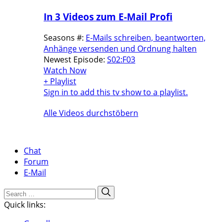
In 3 Videos zum E-Mail Profi
Seasons #:
E-Mails schreiben, beantworten,
Anhänge versenden und Ordnung halten
Newest Episode:
S02:F03
Watch Now
+ Playlist
Sign in to add this tv show to a playlist.
Alle Videos durchstöbern
Chat
Forum
E-Mail
Search
Search
for:
Quick links: