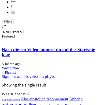
Filters
Featured
Nach diesem Video kommst du auf der Startseite
klar
5 Jahren ago
Watch Now
+ Playlist
Sign in to add this video to a playlist.
Showing the single result
Was suchst du?
Abo einstellen
Abonnement
Anhang
Abgaben ändern
antworten
Aufbau