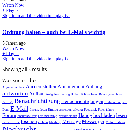
Watch Now
+ Playlist
Sign in to add this video to a playlist.
Ordnung halten – auch bei E-Mails wichtig
5 Jahren ago
Watch Now
+ Playlist
Sign in to add this video to a playlist.
Showing all 3 results
Was suchst du?
Abo einstellen
Abonnement
Anhang
Abgaben ändern
antworten
Aufbau
Aufgaben
Beitrag finden
Beitrag lesen
Beitrag speichern
Benachrichtigung
Benachrichtigungen
Beiträge
Bilder anhängen
E-Mail
Datei
Eintrag lesen
Eintrag schreiben
erledigt
Feedback
Filter
filtern
Forum
Handy
hochladen
lesen
Forumsbeitrag
Forumseintrag
grüner Haken
löschen
Message
Messenger
Leute treffen
melden
Meldung
Mobiles Menü
Nachricht
ordnen