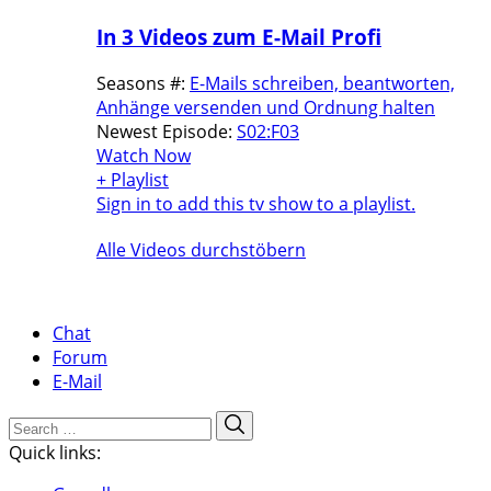
In 3 Videos zum E-Mail Profi
Seasons #:
E-Mails schreiben, beantworten,
Anhänge versenden und Ordnung halten
Newest Episode:
S02:F03
Watch Now
+ Playlist
Sign in to add this tv show to a playlist.
Alle Videos durchstöbern
Chat
Forum
E-Mail
Search
Search
for:
Quick links: