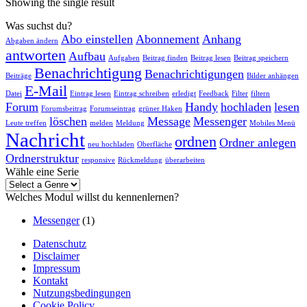
Showing the single result
Was suchst du?
Abo einstellen
Abonnement
Anhang
Abgaben ändern
antworten
Aufbau
Aufgaben
Beitrag finden
Beitrag lesen
Beitrag speichern
Benachrichtigung
Benachrichtigungen
Beiträge
Bilder anhängen
E-Mail
Datei
Eintrag lesen
Eintrag schreiben
erledigt
Feedback
Filter
filtern
Forum
Handy
hochladen
lesen
Forumsbeitrag
Forumseintrag
grüner Haken
löschen
Message
Messenger
Leute treffen
melden
Meldung
Mobiles Menü
Nachricht
ordnen
Ordner anlegen
neu hochladen
Oberfläche
Ordnerstruktur
responsive
Rückmeldung
überarbeiten
Wähle eine Serie
Welches Modul willst du kennenlernen?
Messenger
(1)
Datenschutz
Disclaimer
Impressum
Kontakt
Nutzungsbedingungen
Cookie Policy