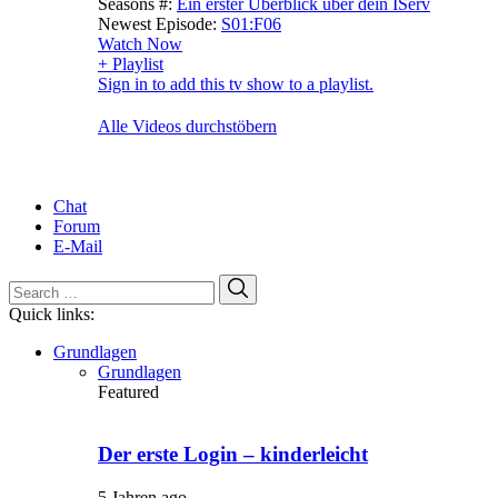
Seasons #:
Ein erster Überblick über dein IServ
Newest Episode:
S01:F06
Watch Now
+ Playlist
Sign in to add this tv show to a playlist.
Alle Videos durchstöbern
Chat
Forum
E-Mail
Search
Search
for:
Quick links:
Grundlagen
Grundlagen
Featured
Der erste Login – kinderleicht
5 Jahren ago