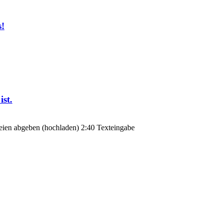
s!
ist.
teien abgeben (hochladen) 2:40 Texteingabe