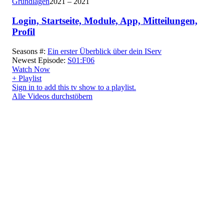
Grundlagen
2021 – 2021
Login, Startseite, Module, App, Mitteilungen,
Profil
Seasons #:
Ein erster Überblick über dein IServ
Newest Episode:
S01:F06
Watch Now
+ Playlist
Sign in to add this tv show to a playlist.
Alle Videos durchstöbern