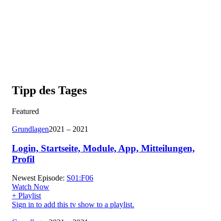
Tipp des Tages
Featured
Grundlagen
2021 – 2021
Login, Startseite, Module, App, Mitteilungen,
Profil
Newest Episode:
S01:F06
Watch Now
+ Playlist
Sign in to add this tv show to a playlist.